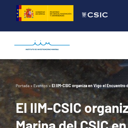
Saltar
al
contenido
Portada
»
Eventos
»
El IIM-CSIC organiza en Vigo el Encuentro 
El IIM-CSIC organi
Marina del CSIC en