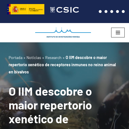
Saltar
al
contenido
Portada
»
Noticias
»
Research
»
O IIM descobre o maior
repertorio xenético de receptores inmunes no reino animal
en bivalvos
O IIM descobre o
maior repertorio
xenético de