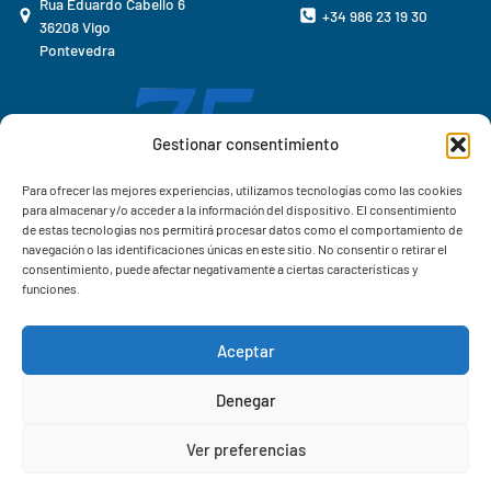
Rua Eduardo Cabello 6
+34 986 23 19 30
36208 Vigo
Pontevedra
Gestionar consentimiento
Para ofrecer las mejores experiencias, utilizamos tecnologías como las cookies
para almacenar y/o acceder a la información del dispositivo. El consentimiento
de estas tecnologías nos permitirá procesar datos como el comportamiento de
navegación o las identificaciones únicas en este sitio. No consentir o retirar el
consentimiento, puede afectar negativamente a ciertas características y
funciones.
Aceptar
Correo IIM
Denegar
Intranet IIM
Ver preferencias
Extensiones