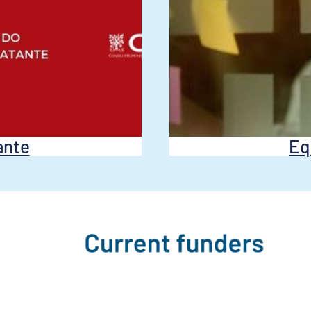
ante
Eq