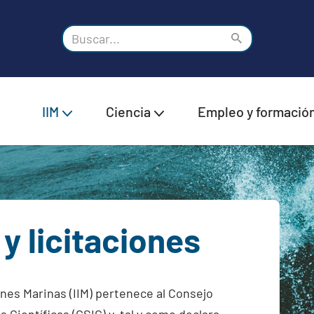
IIM
Ciencia
Empleo y formació
y licitaciones
ones Marinas (IIM) pertenece al Consejo
 Científicas (CSIC) y, tal y como declara