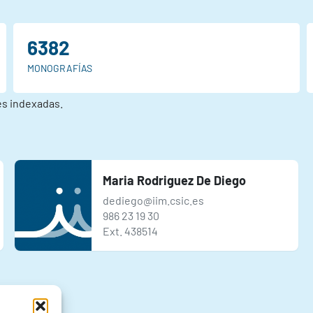
6382
MONOGRAFÍAS
nes indexadas.
Maria Rodriguez De Diego
dediego@iim.csic.es
986 23 19 30
Ext. 438514