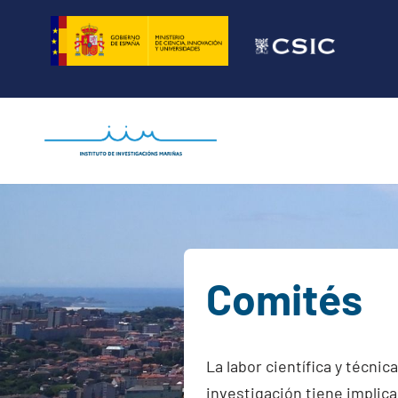
Saltar
al
contenido
Comités
La labor científica y técnic
investigación tiene implic