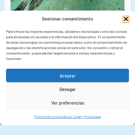
Gestionar consentimiento
03/08/2026
Para ofrecer las mejores experiencias, utilizamos tecnologías como las cookies
para almacenar y/o acceder a la información del dispositivo. El consentimiento
de estas tecnologías nos permitirá procesar datos como el comportamiento de
El IIM-CSIC culmina el
navegación o las identificaciones únicas en este sitio. No consentir o retirar el
consentimiento, puede afectar negativamente a ciertas características y
proyecto MOVE y presentará
funciones.
sus avances sobre
Aceptar
conectividad marina en el
Denegar
congreso internacional
Ver preferencias
IMARCO 2026
Política de cookies
Aviso Legal y Privacidad