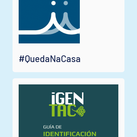
#QuedaNaCasa