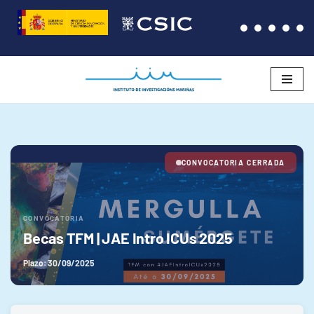
Saltar
al
contenido
CONVOCATORIA CERRADA
CONVOCATORIA
Becas TFM | JAE Intro ICUs 2025
Plazo: 30/09/2025