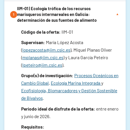
IIM-01 | Ecología trófica de los recursos
marisqueros intermareales en Galicia:
1
▼
determinación de sus fuentes de alimento
Código de la oferta:
IIM-01
Supervisan:
María López Acosta
(
lopezacosta@iim.csic.es
), Miquel Planas Oliver
(
mplanas@iim.csic.es
) y Laura García Peteiro
(
lpeteiro@iim.csic.es
).
Grupo(s) de investigación:
Procesos Oceánicos en
Cambio Global
,
Ecología Marina Integrada
y
Ecofisiología, Biomarcadores y Gestión Sostenible
de Bivalvos
.
Periodo ideal de disfrute de la oferta:
entre enero
y junio de 2026.
Requisitos: