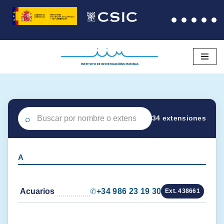
Saltar
al
contenido
⌕
34 extensiones
A
Acuarios
✆
+34 986 23 19 30
Ext. 438661