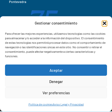
Pontevedra
Gestionar consentimiento
Para ofrecer las mejores experiencias, utilizamos tecnologías como las cookies
para almacenar y/o acceder a la información del dispositivo. El consentimiento
de estas tecnologías nos permitirá procesar datos como el comportamiento de
navegación o las identificaciones únicas en este sitio. No consentir o retirar el
consentimiento, puede afectar negativamente a ciertas características y
funciones.
Aceptar
Correo IIM
Denegar
Intranet IIM
Ver preferencias
Extensiones
Política de cookies
Aviso Legal y Privacidad
© 2026 Instituto de Investigacións Mariñas (IIM-CSIC)