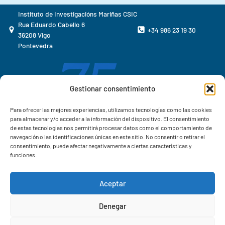
Instituto de Investigacións Mariñas CSIC
Rua Eduardo Cabello 6
+34 986 23 19 30
36208 Vigo
Pontevedra
Gestionar consentimiento
Para ofrecer las mejores experiencias, utilizamos tecnologías como las cookies
para almacenar y/o acceder a la información del dispositivo. El consentimiento
de estas tecnologías nos permitirá procesar datos como el comportamiento de
navegación o las identificaciones únicas en este sitio. No consentir o retirar el
consentimiento, puede afectar negativamente a ciertas características y
funciones.
Aceptar
Correo IIM
Denegar
Intranet IIM