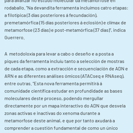
para avanzar no estudo molecular da metamorfose en
rodaballo. “Na devandita ferramenta incluímos catro etapas:
a filotípica (3 días posteriores á fecundación),
premetamórfica (15 días posteriores á eclosión) e clímax de
metamorfose (23 días) e post-metamórfica (37 días)”, indica
Guerrero.
A metodoloxía para levar a cabo o deseño e a posta a
piques da ferramenta incluíu tanto a selección de mostras
de cada etapa, como a extracción e secuenciación de ADN e
ARN e as diferentes análises ómicos (ATACseq e RNAseq),
entre outras. “Esta nova ferramenta permitirá á
comunidade científica estudar en profundidade as bases
moleculares deste proceso, podendo mergullar
directamente por un mapa interactivo do ADN que desvela
zonas activas e inactivas do xenoma durante a
metamorfose deste animal, e que por tanto axudará a
comprender a cuestión fundamental de como un único