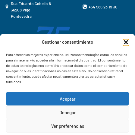
Rua Eduardo Cabello 6
+34 986 23 19 30
36208 Vigo
Pontevedra
Gestionar consentimiento
Para ofrecer las mejores experiencias, utilizamos tecnologías como las cookies
para almacenar y/o acceder a la información del dispositivo. El consentimiento
de estas tecnologías nos permitirá procesar datos como el comportamiento de
navegación o las identificaciones únicas en este sitio. No consentir o retirar el
consentimiento, puede afectar negativamente a ciertas características y
funciones.
Aceptar
Correo IIM
Denegar
Intranet IIM
Ver preferencias
Extensiones