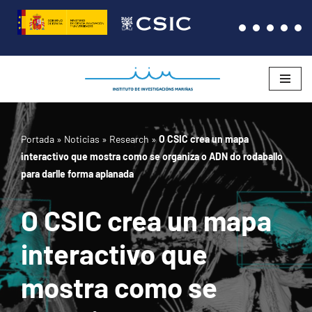
Saltar
al
contenido
Portada
»
Noticias
»
Research
»
O CSIC crea un mapa
interactivo que mostra como se organiza o ADN do rodaballo
para darlle forma aplanada
O CSIC crea un mapa
interactivo que
mostra como se