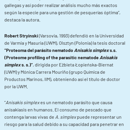
gallegas y así poder realizar análisis mucho más exactos
según la especie para una gestión de pesquerías óptima”,
destaca la autora.
Robert Stryinski
(Varsovia, 1993) defendió en la Universidad
de Varmia y Masuria (UWM), Olsztyn (Polonia) la tesis doctoral
“Proteoma del parásito nematodo
Anisakis simplex
s.s.
(Proteome profiling of the parasitic nematode
Anisakis
simplex
s. s.)”
, dirigida por Eżbieta Łopieńska-Biernat
(UWM) y Mónica Carrera Mouriño (grupo Química de
Productos Marinos, IIM), obteniendo así el título de doctor
por la UWM.
“
Anisakis simplex
es un nematodo parásito que causa
anisakiasis en humanos. El consumo de pescado que
contenga larvas vivas de
A. simplex
puede representar un
riesgo para la salud debido a su capacidad para penetrar en