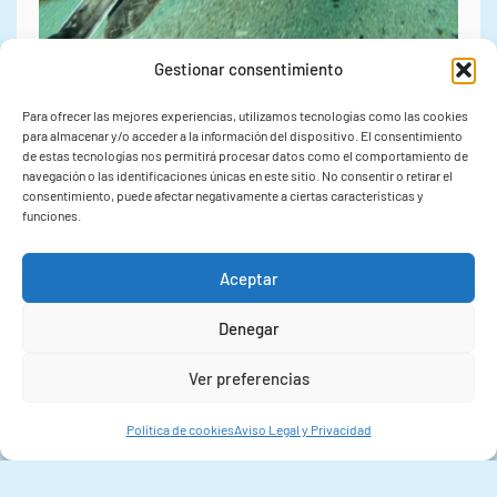
Gestionar consentimiento
03/08/2026
Para ofrecer las mejores experiencias, utilizamos tecnologías como las cookies
para almacenar y/o acceder a la información del dispositivo. El consentimiento
de estas tecnologías nos permitirá procesar datos como el comportamiento de
El IIM-CSIC culmina el
navegación o las identificaciones únicas en este sitio. No consentir o retirar el
consentimiento, puede afectar negativamente a ciertas características y
proyecto MOVE y presentará
funciones.
sus avances sobre
Aceptar
conectividad marina en el
Denegar
congreso internacional
Ver preferencias
IMARCO 2026
Política de cookies
Aviso Legal y Privacidad