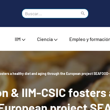
IIM
Ciencia
Empleo y formació
sters a healthy diet and aging through the European project SEAFOOD
 & IIM-CSIC fosters a
 European project S