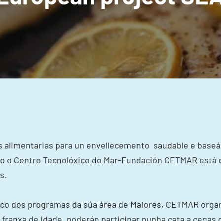
 alimentarias para un envellecemento saudable e baseán
o o Centro Tecnolóxico do Mar-Fundación CETMAR está d
s.
rco dos programas da súa área de Maiores, CETMAR organi
a franxa de idade, poderán participar nunha cata a cegas