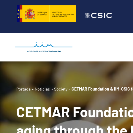
Saltar
al
contenido
Portada
»
Noticias
»
Society
»
CETMAR Foundation & IIM-CSIC fo
CETMAR Foundation
aging through the