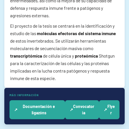
enfermedades, así como la mejora de su capacidad de
defensa y respuesta inmune frente a patógenos y
agresiones externas.
El proyecto de la tesis se centrará en la identificación y
estudio de las
moléculas efectoras del sistema inmune
de estos invertebrados. Se utilizarán herramientas
moleculares de secuenciación masiva como
transcriptómica
de célula única y
proteómica
Shotgun
para la caracterización de las células y las proteínas
implicadas en la lucha contra patógenos y respuesta
inmune de esta especie.
MÁS INFORMACIÓN
Documentación e
Convocator
Flye
↗
↗
↗
ligazóns
ia
r