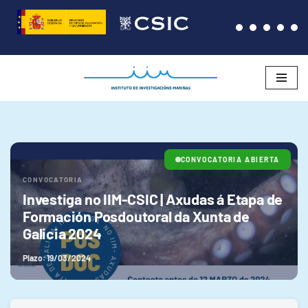
Saltar
al
contenido
CONVOCATORIA ABIERTA
CONVOCATORIA
Investiga no IIM-CSIC | Axudas á Etapa de
Formación Posdoutoral da Xunta de
Galicia 2024
Plazo: 19/03/2024