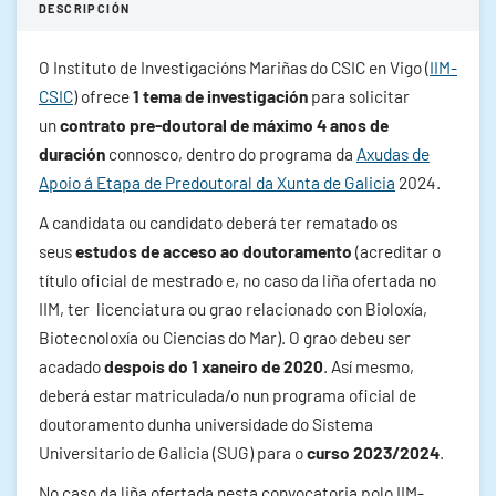
DESCRIPCIÓN
O Instituto de Investigacións Mariñas do CSIC en Vigo (
IIM-
CSIC
) ofrece
1 tema de investigación
para solicitar
un
contrato pre-doutoral de máximo 4 anos de
duración
connosco, dentro do programa da
Axudas de
Apoio á Etapa de Predoutoral da Xunta de Galicia
2024.
A candidata ou candidato deberá ter rematado os
seus
estudos de acceso ao doutoramento
(acreditar o
título oficial de mestrado e, no caso da liña ofertada no
IIM, ter licenciatura ou grao relacionado con Bioloxía,
Biotecnoloxía ou Ciencias do Mar). O grao debeu ser
acadado
despois do 1 xaneiro de 2020
. Así mesmo,
deberá estar matriculada/o nun programa oficial de
doutoramento dunha universidade do Sistema
Universitario de Galicia (SUG) para o
curso 2023/2024
.
No caso da liña ofertada nesta convocatoria polo IIM-