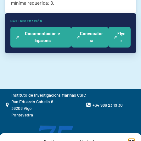
mínima requerida: 8.
MÁS INFORMACIÓN
Documentación e
Convocator
Flye
↗
↗
↗
ligazóns
ia
r
Instituto de Investigacións Mariñas CSIC
Rua Eduardo Cabello 6
+34 986 23 19 30
36208 Vigo
Pontevedra