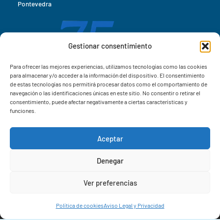
Pontevedra
Gestionar consentimiento
Para ofrecer las mejores experiencias, utilizamos tecnologías como las cookies
para almacenar y/o acceder a la información del dispositivo. El consentimiento
de estas tecnologías nos permitirá procesar datos como el comportamiento de
navegación o las identificaciones únicas en este sitio. No consentir o retirar el
consentimiento, puede afectar negativamente a ciertas características y
funciones.
Aceptar
Correo IIM
Denegar
Intranet IIM
Ver preferencias
Extensiones
Política de cookies
Aviso Legal y Privacidad
© 2026 Instituto de Investigacións Mariñas (IIM-CSIC)