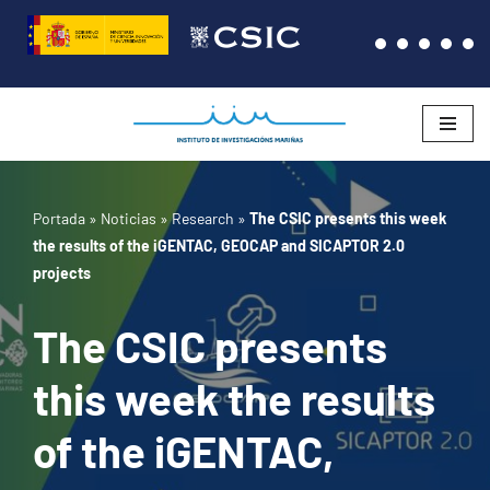
Saltar
al
contenido
Portada
»
Noticias
»
Research
»
The CSIC presents this week
the results of the iGENTAC, GEOCAP and SICAPTOR 2.0
projects
The CSIC presents
this week the results
of the iGENTAC,