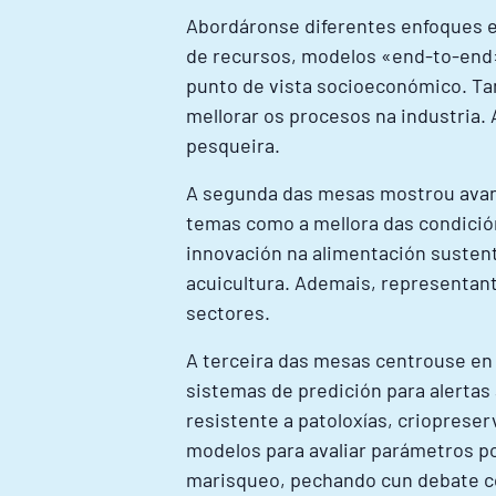
Abordáronse diferentes enfoques e 
de recursos, modelos «end-to-end» e
punto de vista socioeconómico. Tam
mellorar os procesos na industria.
pesqueira.
A segunda das mesas mostrou avance
temas como a mellora das condición
innovación na alimentación sustent
acuicultura. Ademais, representan
sectores.
A terceira das mesas centrouse en 
sistemas de predición para alertas
resistente a patoloxías, crioprese
modelos para avaliar parámetros po
marisqueo, pechando cun debate co