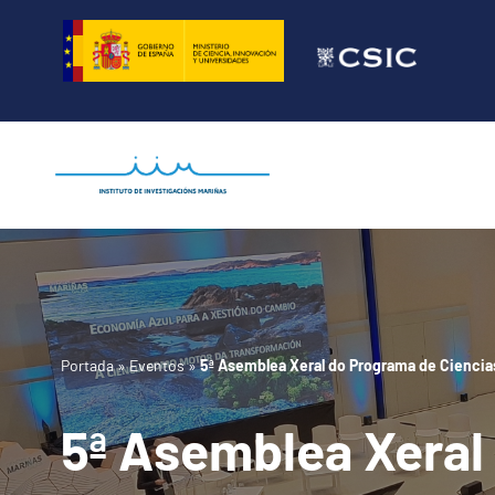
Saltar
al
contenido
Portada
»
Eventos
»
5ª Asemblea Xeral do Programa de Ciencia
5ª Asemblea Xeral