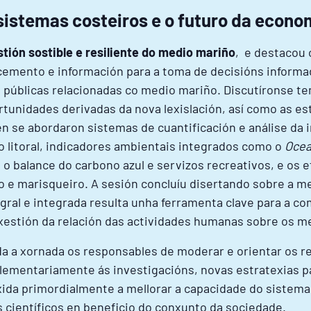
istemas costeiros e o futuro da econo
stión sostible e resiliente do medio mariño
, e destacou 
oñecemento e información para a toma de decisións infor
as públicas relacionadas co medio mariño. Discutíronse t
ortunidades derivadas da nova lexislación, así como as e
n se abordaron sistemas de cuantificación e análise da i
 litoral, indicadores ambientais integrados como o
Ocea
o balance do carbono azul e servizos recreativos, e os e
o e marisqueiro. A sesión concluíu disertando sobre a m
gral e integrada resulta unha ferramenta clave para a 
 xestión da relación das actividades humanas sobre os 
a a xornada os responsables de moderar e orientar os rel
lementariamente ás investigacións, novas estratexias pa
da primordialmente a mellorar a capacidade do sistema 
 científicos en beneficio do conxunto da sociedade.