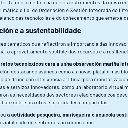
te. Tamén a medida na que os instrumentos da nova reg
imático e Lei de Ordenación e Xestión Integrada do Litor
o elenco das tecnoloxías e do coñecemento que emerxe d
ción e a sustentabilidade
es temáticos que reflectiron a importancia das innovac
a, o aproveitamento sostible dos recursos e a resilienc
 retos tecnolóxicos cara a unha observación mariña int
ción destacando avances como as novas plataformas bio
o de drons con intelixencia artificial para monitorizaci
s e servizos innovadores, como un laboratorio virtual 
aron as necesidades dos sectores relacionados coa pesca
ebate sobre os retos e prioridades compartidas.
dou
a actividade pesqueira, marisqueira e acuícola sosti
a viabilidade do sector nos próximos anos.