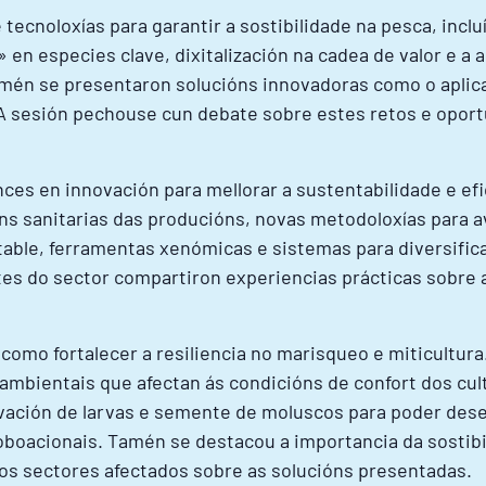
tecnoloxías para garantir a sostibilidade na pesca, incl
n especies clave, dixitalización na cadea de valor e a a
én se presentaron solucións innovadoras como o aplicaci
 A sesión pechouse cun debate sobre estes retos e oport
s en innovación para mellorar a sustentabilidade e efic
s sanitarias das producións, novas metodoloxías para av
able, ferramentas xenómicas e sistemas para diversific
tes do sector compartiron experiencias prácticas sobre 
como fortalecer a resiliencia no marisqueo e miticultu
 ambientais que afectan ás condicións de confort dos cu
rvación de larvas e semente de moluscos para poder dese
boacionais. Tamén se destacou a importancia da sostibi
s sectores afectados sobre as solucións presentadas.