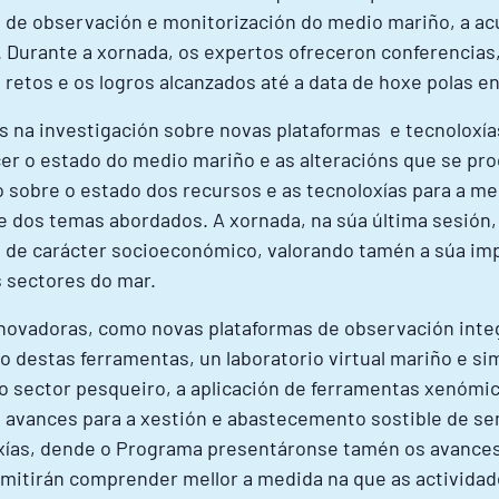
de observación e monitorización do medio mariño, a acui
. Durante a xornada, os expertos ofreceron conferencia
retos e os logros alcanzados até a data de hoxe polas en
s na investigación sobre novas plataformas e tecnoloxía
er o estado do medio mariño e as alteracións que se pro
obre o estado dos recursos e as tecnoloxías para a mel
e dos temas abordados. A xornada, na súa última sesión,
s de carácter socioeconómico, valorando tamén a súa i
os sectores do mar.
innovadoras, como novas plataformas de observación int
uso destas ferramentas, un laboratorio virtual mariño e 
 no sector pesqueiro, a aplicación de ferramentas xenómi
os avances para a xestión e abastecemento sostible de 
oxías, dende o Programa presentáronse tamén os avance
mitirán comprender mellor a medida na que as activid