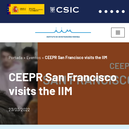
Saltar
al
contenido
Portada
»
Eventos
»
CEEPR San Francisco visits the IIM
CEEPR San Francisco
visits the IIM
23/03/2022