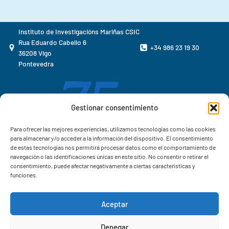
Instituto de Investigacións Mariñas CSIC
Rua Eduardo Cabello 6
+34 986 23 19 30
36208 Vigo
Pontevedra
Gestionar consentimiento
Para ofrecer las mejores experiencias, utilizamos tecnologías como las cookies
para almacenar y/o acceder a la información del dispositivo. El consentimiento
de estas tecnologías nos permitirá procesar datos como el comportamiento de
navegación o las identificaciones únicas en este sitio. No consentir o retirar el
consentimiento, puede afectar negativamente a ciertas características y
funciones.
Aceptar
Correo IIM
Denegar