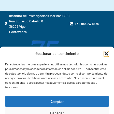
Instituto de Investigacións Mariñas CSIC
Rua Eduardo Cabello 6
+34 986 23 19 30
36208 Vigo
Pontevedra
Gestionar consentimiento
Para ofrecer las mejores experiencias, utilizamos tecnologías como las cookies
para almacenar y/o acceder a la información del dispositivo. El consentimiento
de estas tecnologías nos permitirá procesar datos como el comportamiento de
navegación o las identificaciones únicas en este sitio. No consentir o retirar el
consentimiento, puede afectar negativamente a ciertas características y
funciones.
Aceptar
Correo IIM
Denegar