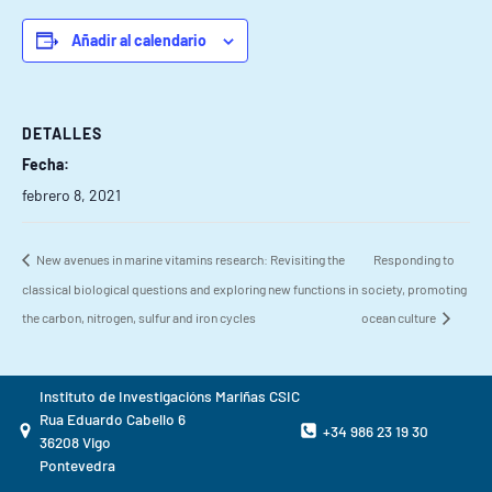
Añadir al calendario
DETALLES
Fecha:
febrero 8, 2021
New avenues in marine vitamins research: Revisiting the
Responding to
classical biological questions and exploring new functions in
society, promoting
the carbon, nitrogen, sulfur and iron cycles
ocean culture
Instituto de Investigacións Mariñas CSIC
Rua Eduardo Cabello 6
+34 986 23 19 30
36208 Vigo
Pontevedra