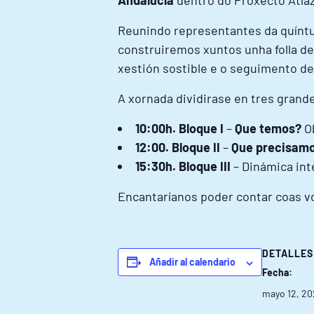
Andalucía
dentro do Proxecto Atlaz
Reunindo representantes da quíntup
construiremos xuntos unha folla de
xestión sostible e o seguimento de
A xornada dividirase en tres grand
10:00h. Bloque I
–
Que temos?
Ob
12:00. Bloque II
–
Que precisam
15:30h. Bloque III
– Dinámica inte
Encantaríanos poder contar coas v
DETALLES
Añadir al calendario
Fecha:
mayo 12, 20