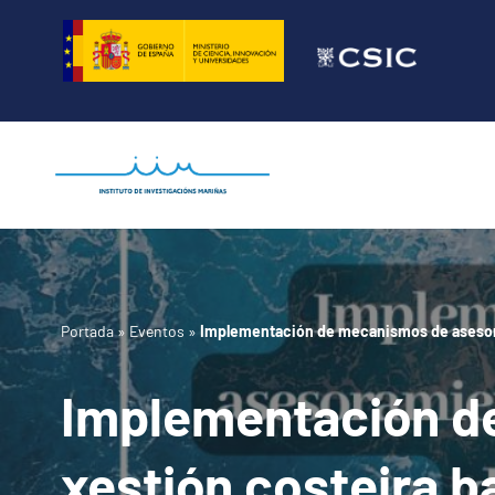
Saltar
al
contenido
Portada
»
Eventos
»
Implementación de mecanismos de asesora
Implementación d
xestión costeira 