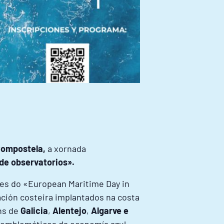
Compostela,
a xornada
de observatorios».
des do «European Maritime Day in
ción costeira implantados na costa
óns de
Galicia
,
Alentejo
,
Algarve e