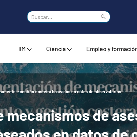
IIM
Ciencia
Empleo y formació
mento e xestión costeira baseados en datos de observatorios
e mecanismos de ase
baseados en datos de 