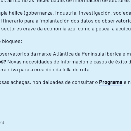
ul, así como ás necesidades de información de sectores
la hélice (gobernanza, industria, investigación, socied
 itinerario para a implantación dos datos de observatori
 sectores crave da economía azul como a pesca, a acuicu
e bloques:
servatorios da marxe Atlántica da Península Ibérica e m
os?
Novas necesidades de información e casos de éxito d
ractiva para a creación da folla de ruta
osas achegas, non deixedes de consultar o
Programa
e n
23