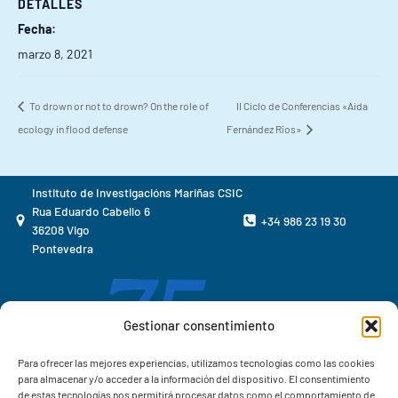
DETALLES
Fecha:
marzo 8, 2021
To drown or not to drown? On the role of
II Ciclo de Conferencias «Aida
ecology in flood defense
Fernández Ríos»
Instituto de Investigacións Mariñas CSIC
Rua Eduardo Cabello 6
+34 986 23 19 30
36208 Vigo
Pontevedra
Gestionar consentimiento
Para ofrecer las mejores experiencias, utilizamos tecnologías como las cookies
para almacenar y/o acceder a la información del dispositivo. El consentimiento
de estas tecnologías nos permitirá procesar datos como el comportamiento de