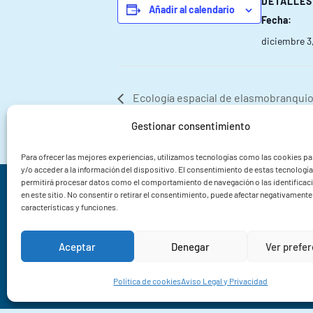
DETALLES
Añadir al calendario
Fecha:
diciembre 3
Ecología espacial de elasmobranquios
Islas Atlanticas de Galicia
Gestionar consentimiento
Para ofrecer las mejores experiencias, utilizamos tecnologías como las cookies p
y/o acceder a la información del dispositivo. El consentimiento de estas tecnologí
permitirá procesar datos como el comportamiento de navegación o las identificac
Instituto de Investigacións Mariñas CSIC
en este sitio. No consentir o retirar el consentimiento, puede afectar negativamente 
características y funciones.
Rua Eduardo Cabello 6
36208 Vigo
Aceptar
Denegar
Ver prefe
Pontevedra
+34 986 23 19 30
Política de cookies
Aviso Legal y Privacidad