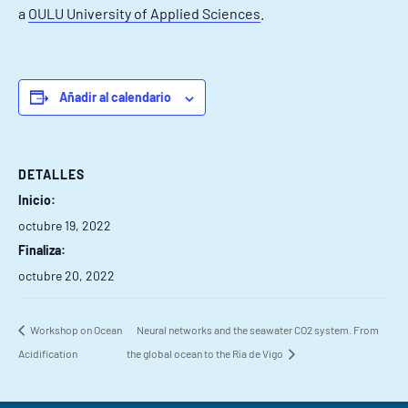
a
OULU University of Applied Sciences
.
Añadir al calendario
DETALLES
Inicio:
octubre 19, 2022
Finaliza:
octubre 20, 2022
Workshop on Ocean
Neural networks and the seawater CO2 system. From
Acidification
the global ocean to the Ría de Vigo