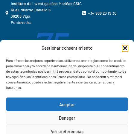
Instituto de Investigacións Mariñas CSIC
Rua Eduardo Cabello 6
+34 986 23 19 30
36208 Vigo
Pontevedra
Gestionar consentimiento
Para ofrecer las mejores experiencias, utilizamos tecnologías como las cookies
para almacenar y/o acceder a la información del dispositivo. El consentimiento
de estas tecnologías nos permitirá procesar datos como el comportamiento de
navegación o las identificaciones únicas en este sitio. No consentir o retirar el
consentimiento, puede afectar negativamente a ciertas características y
funciones.
Aceptar
Correo IIM
Denegar
Intranet IIM
Ver preferencias