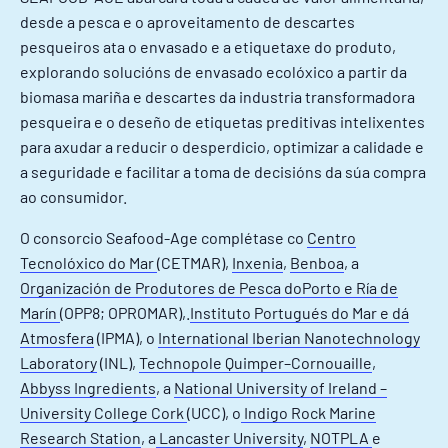
desde a pesca e o aproveitamento de descartes
pesqueiros ata o envasado e a etiquetaxe do produto,
explorando solucións de envasado ecolóxico a partir da
biomasa mariña e descartes da industria transformadora
pesqueira e o deseño de etiquetas preditivas intelixentes
para axudar a reducir o desperdicio, optimizar a calidade e
a seguridade e facilitar a toma de decisións da súa compra
ao consumidor.
O consorcio Seafood-Age complétase co
Centro
Tecnolóxico do Mar
(CETMAR),
Inxenia
,
Benboa
, a
Organización de Produtores de Pesca doPorto e Ría de
Marín
(OPP8; OPROMAR),.
Instituto Portugués do Mar e dá
Atmosfera
(IPMA), o
International Iberian Nanotechnology
Laboratory
(INL),
Technopole Quimper–Cornouaille
,
Abbyss Ingredients
, a
National University of Ireland –
University College Cork
(UCC), o
Indigo Rock Marine
Research Station
, a
Lancaster University
,
NOTPLA
e