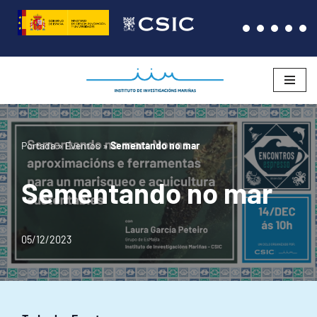
Saltar
al
contenido
Portada
»
Eventos
»
Sementando no mar
Sementando no mar
05/12/2023