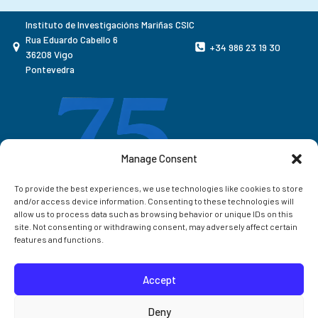
Instituto de Investigacións Mariñas CSIC
Rua Eduardo Cabello 6
+34 986 23 19 30
36208 Vigo
Pontevedra
Manage Consent
To provide the best experiences, we use technologies like cookies to store
and/or access device information. Consenting to these technologies will
allow us to process data such as browsing behavior or unique IDs on this
site. Not consenting or withdrawing consent, may adversely affect certain
features and functions.
Accept
Correo IIM
Deny