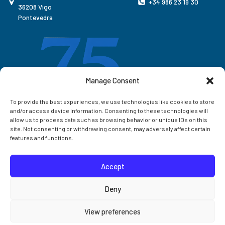
+34 986 23 19 30
36208 Vigo
Pontevedra
Manage Consent
To provide the best experiences, we use technologies like cookies to store
and/or access device information. Consenting to these technologies will
allow us to process data such as browsing behavior or unique IDs on this
site. Not consenting or withdrawing consent, may adversely affect certain
features and functions.
Accept
Correo IIM
Deny
Intranet IIM
View preferences
Extensións