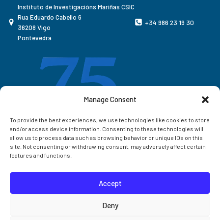
Instituto de Investigacións Mariñas CSIC
Rua Eduardo Cabello 6
+34 986 23 19 30
36208 Vigo
Pontevedra
Manage Consent
To provide the best experiences, we use technologies like cookies to store
and/or access device information. Consenting to these technologies will
allow us to process data such as browsing behavior or unique IDs on this
site. Not consenting or withdrawing consent, may adversely affect certain
features and functions.
Accept
Correo IIM
Deny