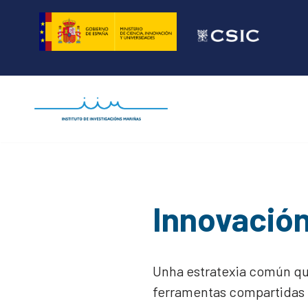
Saltar
ao
contido
Innovación
Unha estratexia común que
ferramentas compartidas 