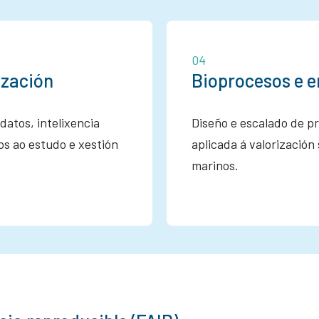
04
ización
Bioprocesos e e
atos, intelixencia
Diseño e escalado de p
dos ao estudo e xestión
aplicada á valorización
marinos.