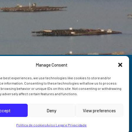
Correo IIM
Manage Consent
Intranet IIM
he best experiences, we use technologies like cookies to store and/or
e information. Consenting to these technologies will allow us to process
 browsing behavior or unique IDs on this site. Not consenting or withdrawing
Extensións
 adversely affect certain features and functions.
ccept
Deny
View preferences
Política de cookies
Aviso Legal e Privacidade