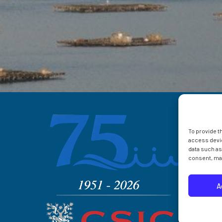
To provide t
access devic
data such as
consent, may
A