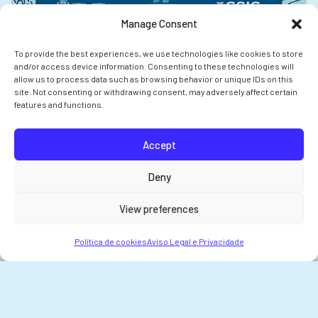
Manage Consent
To provide the best experiences, we use technologies like cookies to store
and/or access device information. Consenting to these technologies will
allow us to process data such as browsing behavior or unique IDs on this
site. Not consenting or withdrawing consent, may adversely affect certain
features and functions.
ANTERIOR
A comunidade científica
mariña do CSIC reforza a súa
Accept
colaboración en Vigo no
Deny
marco do 75 aniversario do
IIM-CSIC
View preferences
Política de cookies
Aviso Legal e Privacidade
Instituto de Investigacións Mariñas CSIC
Rua Eduardo Cabello 6
+34 986 23 19 30
36208 Vigo