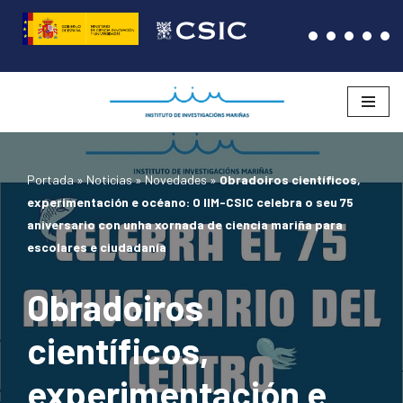
Saltar
ao
contido
Portada
»
Noticias
»
Novedades
»
Obradoiros científicos,
experimentación e océano: O IIM-CSIC celebra o seu 75
aniversario con unha xornada de ciencia mariña para
escolares e ciudadanía
Obradoiros
científicos,
experimentación e