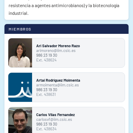
resistencia a agentes antimicrobianos) y la biotecnología
industrial.
MIEMBROS
Ari Salvador Moreno Razo
arimoreno@iim.csic.es
986 23 19 30
Ext. 438624
Artai Rodriguez Moimenta
armoimenta@iim.csic.es
986 23 19 30
Ext. 438631
Carlos Vilas Fernandez
carlosvf@iim.csic.es
986 23 19 30
Ext. 438634