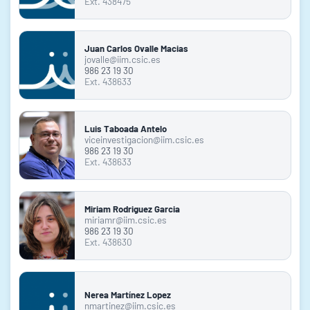
Ext. 438475
Juan Carlos Ovalle Macias
jovalle@iim.csic.es
986 23 19 30
Ext. 438633
Luis Taboada Antelo
viceinvestigacion@iim.csic.es
986 23 19 30
Ext. 438633
Miriam Rodriguez Garcia
miriamr@iim.csic.es
986 23 19 30
Ext. 438630
Nerea Martínez Lopez
nmartinez@iim.csic.es