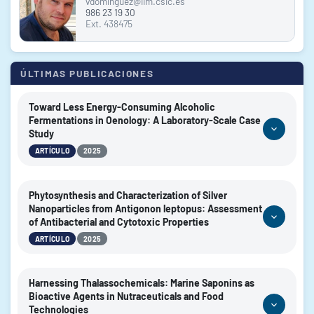
vdominguez@iim.csic.es
986 23 19 30
Ext. 438475
ÚLTIMAS PUBLICACIONES
Toward Less Energy-Consuming Alcoholic
Fermentations in Oenology: A Laboratory-Scale Case
Study
|
ARTÍCULO
2025
AUTORES:
Minebois, Romain; Ramírez-Aroca, Lainy; Balsa-Canto, Eva;
Phytosynthesis and Characterization of Silver
Querol, Amparo
Nanoparticles from Antigonon leptopus: Assessment
of Antibacterial and Cytotoxic Properties
2025
AÑO:
|
ARTÍCULO
2025
Food Frontiers
REVISTA:
https://doi.org/10.1002/fft2.70103
AUTORES:
DOI:
Gastelum-Cabrera, Marisol; Mendez-Pfeiffer, Pablo;
Harnessing Thalassochemicals: Marine Saponins as
Ballesteros-Monrreal, Manuel G.; Velasco-Rodríguez, Brenda;
Bioactive Agents in Nutraceuticals and Food
Technologies
Martínez-Flores, Patricia D.; Silva-Bea, Sergio; Domínguez-