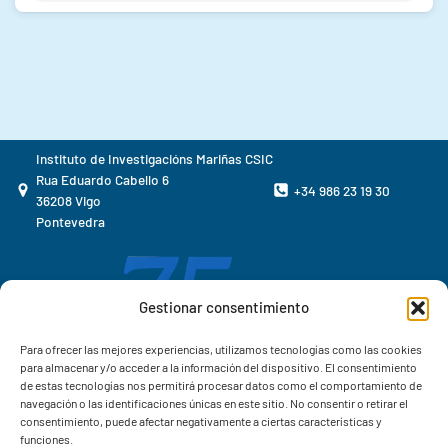
Frontiers in Marine Science
REVISTA:
AUTORES:
Moimenta, Artai R.; Minebois, Romain; Henriques, David;
https://doi.org/10.3389/fmars.2025.1545718
DOI:
Querol, Amparo; Balsa-Canto, Eva
2025
AÑO:
Mathematics
REVISTA:
https://doi.org/10.3390/math13091373
DOI:
Instituto de Investigacións Mariñas CSIC
Rua Eduardo Cabello 6
+34 986 23 19 30
36208 Vigo
Pontevedra
Gestionar consentimiento
Para ofrecer las mejores experiencias, utilizamos tecnologías como las cookies
para almacenar y/o acceder a la información del dispositivo. El consentimiento
de estas tecnologías nos permitirá procesar datos como el comportamiento de
navegación o las identificaciones únicas en este sitio. No consentir o retirar el
consentimiento, puede afectar negativamente a ciertas características y
funciones.