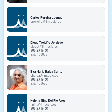
Carlos Pereira Luengo
cpereira@iim.csic.es
Diego Troitiño Jordedo
diegot@iim.csic.es
986 23 19 30
Ext. 438632
Eva Maria Balsa Canto
ebalsa@iim.csic.es
986 23 19 30
Ext. 438556
Helena Nina Del Rio Ares
hnina@iim.csic.es
986 23 19 30