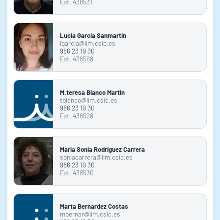
Ext. 438531
Lucia Garcia Sanmartin
lgarcia@iim.csic.es
986 23 19 30
Ext. 438568
M.teresa Blanco Martin
tblanco@iim.csic.es
986 23 19 30
Ext. 438528
Maria Sonia Rodriguez Carrera
soniacarrera@iim.csic.es
986 23 19 30
Ext. 438530
Marta Bernardez Costas
mbernar@iim.csic.es