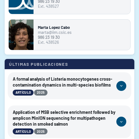
986 23 19 30
Ext. 438527
Marta Lopez Cabo
marta@iim.csic.es
986 23 19 30
Ext. 438526
ÚLTIMAS PUBLICACIONES
A formal analysis of Listeria monocytogenes cross-
contamination dynamics in multi-species biofilms
|
ARTÍCULO
2025
AUTORES:
Nogueira, Raquel A.; Rodríguez-Herrera, Juan J.; López-
Application of MSB selective enrichment followed by
Carmona, José Luis; Valero, Antonio; L. Cabo, Marta
amplicon MinION sequencing for multipathogen
detection in smoked salmon
2025
AÑO:
|
ARTÍCULO
2025
npj Science of Food
REVISTA: