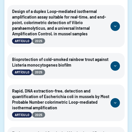
https://doi.org/10.1038/s41538-025-00535-3
AUTORES:
DOI:
Costa-Ribeiro, Ana; Lamas, Alexandre; Prado, Marta; Garrido-
Design of a duplex Loop-mediated isothermal
Maestu, Alejandro
amplification assay suitable for real-time, and end-
point, colorimetric detection of Vibrio
2025
AÑO:
parahaemolyticus, and a universal Internal
Amplification Control, in mussel samples
npj Science of Food
REVISTA:
|
ARTÍCULO
2025
https://doi.org/10.1038/s41538-025-00452-5
DOI:
AUTORES:
Rocha-Grandal, David; López, Marta; Garrido-Maestu, Alejandro
Bioprotection of cold-smoked rainbow trout against
Listeria monocytogenes biofilm
2025
AÑO:
|
ARTÍCULO
2025
Food Control
REVISTA:
https://doi.org/10.1016/j.foodcont.2024.110965
DOI:
AUTORES:
Sánchez-Martín, Javier; Serrano-Heredia, Salud María;
Rapid, DNA extraction-free, detection and
Carrasco-Jiménez, Elena; Valero, Antonio; López Cabo, Marta
quantification of Escherichia coli in mussels by Most
Probable Number colorimetric Loop-mediated
2025
AÑO:
isothermal amplification
Food Bioscience
REVISTA:
|
ARTÍCULO
2025
https://doi.org/10.1016/j.fbio.2025.107459
DOI:
AUTORES: