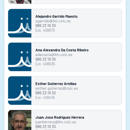
Alejandro Garrido Maestu
agarrido@iim.csic.es
986 23 19 30
Ext. 438673
Ana Alexandra Da Costa Ribeiro
adacosta@iim.csic.es
986 23 19 30
Ext. 438635
Esther Gutierrez Arnillas
esther.gutierrez@csic.es
986 23 19 30
Ext. 438475
Juan Jose Rodriguez Herrera
juanherrera@iim.csic.es
986 23 19 30