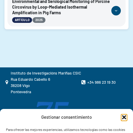
García-Sanmartín, Lucía; Creo-Menéndez, Rosalía; Rodríguez-
Environmental and Serological Monitoring of Porcine
Herrera, Juan José; Garrido-Maestu, Alejandro
Circovirus by Loop-Mediated Isothermal
Amplification in Pig Farms
2025
AÑO:
|
ARTÍCULO
2025
Aquaculture
REVISTA:
https://doi.org/10.1016/j.aquaculture.2024.741873
AUTORES:
DOI:
Lamas, Alexandre; Garrido-Maestu, Alejandro; López-Lorenzo,
Gonzalo
2025
AÑO:
Veterinary Sciences
REVISTA:
https://doi.org/10.3390/vetsci12101011
DOI:
Instituto de Investigacións Mariñas CSIC
Rua Eduardo Cabello 6
+34 986 23 19 30
36208 Vigo
Pontevedra
Gestionar consentimiento
Para ofrecer las mejores experiencias, utilizamos tecnologías como las cookies