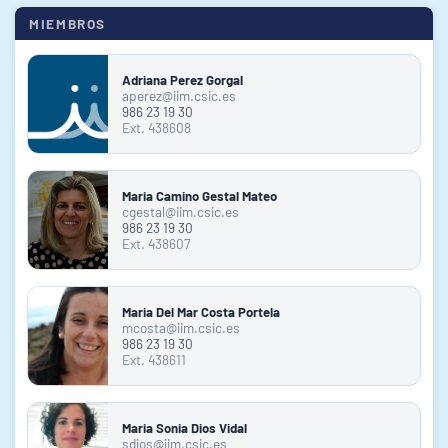
MIEMBROS
Adriana Perez Gorgal
aperez@iim.csic.es
986 23 19 30
Ext. 438608
Maria Camino Gestal Mateo
cgestal@iim.csic.es
986 23 19 30
Ext. 438607
Maria Del Mar Costa Portela
mcosta@iim.csic.es
986 23 19 30
Ext. 438611
Maria Sonia Dios Vidal
sdios@iim.csic.es