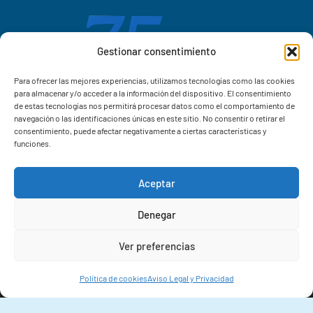
Gestionar consentimiento
Para ofrecer las mejores experiencias, utilizamos tecnologías como las cookies
para almacenar y/o acceder a la información del dispositivo. El consentimiento
de estas tecnologías nos permitirá procesar datos como el comportamiento de
navegación o las identificaciones únicas en este sitio. No consentir o retirar el
consentimiento, puede afectar negativamente a ciertas características y
funciones.
Aceptar
Correo IIM
Denegar
Intranet IIM
Ver preferencias
Extensiones
Política de cookies
Aviso Legal y Privacidad
© 2026 Instituto de Investigacións Mariñas (IIM-CSIC)