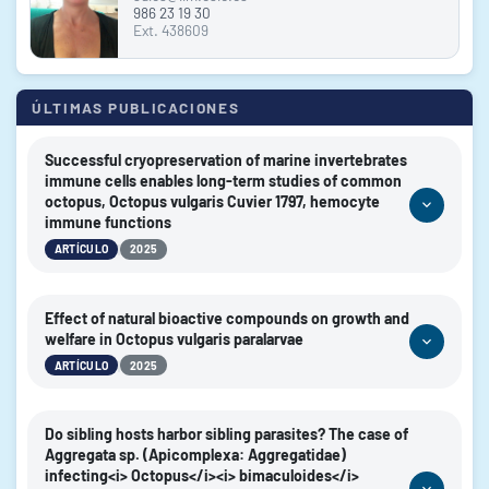
986 23 19 30
Ext. 438609
ÚLTIMAS PUBLICACIONES
Successful cryopreservation of marine invertebrates
immune cells enables long-term studies of common
octopus, Octopus vulgaris Cuvier 1797, hemocyte
immune functions
|
ARTÍCULO
2025
AUTORES:
Costa, María M.; Paredes, Estefania; Peleteiro, Mercedes;
Effect of natural bioactive compounds on growth and
Sánchez-Ruiloba, Lucía; Gambón, Francisco; Dios, Sonia;
welfare in Octopus vulgaris paralarvae
Gestal, Camino
|
ARTÍCULO
2025
2025
AÑO:
AUTORES:
Frontiers in Immunology
REVISTA:
Martín, M. Virginia; Hachero-Cruzado, Ismael; Navarro, Juan
Do sibling hosts harbor sibling parasites? The case of
Carlos; Lago, M. Jesús; Almansa, Eduardo; Gestal, Camino;
Aggregata sp. (Apicomplexa: Aggregatidae)
https://doi.org/10.3389/fimmu.2025.1543587
DOI:
infecting<i> Octopus</i><i> bimaculoides</i>
Varó, Inmaculada