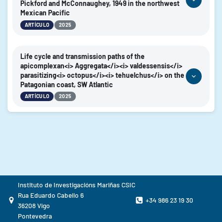
Pickford and McConnaughey, 1949 in the northwest
2025
AÑO:
Mexican Pacific
Frontiers in Marine Science
REVISTA:
|
ARTÍCULO
2025
https://doi.org/10.3389/fmars.2025.1629293
DOI:
AUTORES:
Colunga-Ramirez, Graciela Esmeralda; Gestal, Camino;
Life cycle and transmission paths of the
Castellanos-Martinez, Sheila
apicomplexan<i> Aggregata</i><i> valdessensis</i>
parasitizing<i> octopus</i><i> tehuelchus</i> on the
2025
AÑO:
Patagonian coast, SW Atlantic
JOURNAL OF INVERTEBRATE PATHOLOGY
REVISTA:
|
ARTÍCULO
2025
https://doi.org/10.1016/j.jip.2025.108416
DOI:
AUTORES:
Mariluan, Gustavo; Frizzera, Antonella; Davies, Carolina; Gestal,
Camino; Van der Molen, Silvina; Ortiz, Nicolas; Vazquez, Nuria;
Cremonte, Florencia
2025
AÑO:
JOURNAL OF INVERTEBRATE PATHOLOGY
REVISTA:
Instituto de Investigacións Mariñas CSIC
https://doi.org/10.1016/j.jip.2025.108353
DOI:
Rua Eduardo Cabello 6
+34 986 23 19 30
36208 Vigo
Pontevedra