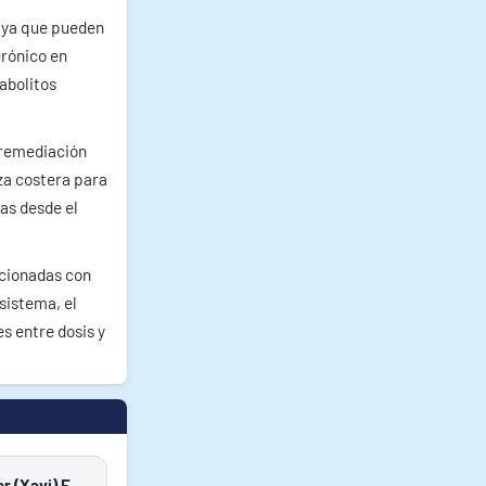
 ya que pueden
urónico en
abolitos
rremediación
za costera para
as desde el
acionadas con
sistema, el
s entre dosis y
Francisco Javier (Xavi) Fraguas Cadavid