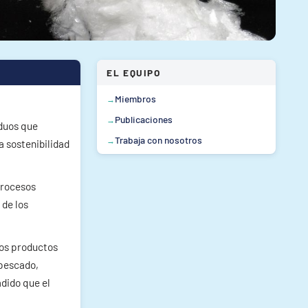
EL EQUIPO
Miembros
Publicaciones
iduos que
Trabaja con nosotros
a sostenibilidad
procesos
 de los
los productos
 pescado,
adido que el