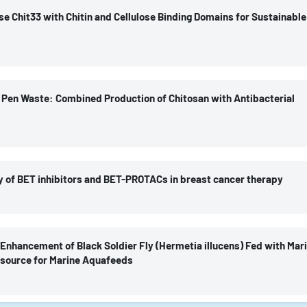
vadonga; Durán, Salvador; Souto-Montero, Paula; Vázquez, José Antonio
se Chit33 with Chitin and Cellulose Binding Domains for Sustainable
; Valcárcel, Jesús; Vázquez, José Antonio; Sanz-Aparicio, Julia; Fernández-Lo
as Pen Waste: Combined Production of Chitosan with Antibacterial
José Antonio; García, Míriam R.; Mergulhão, Filipe; Valcarcel, Jesus
ry of BET inhibitors and BET-PROTACs in breast cancer therapy
culada; Kreuzer, Martin; Mar Noblejas-López, María del; Ocaña, Alberto; Valcár
Enhancement of Black Soldier Fly (Hermetia illucens) Fed with Mari
os; Bravo, Iván
esource for Marine Aquafeeds
tics