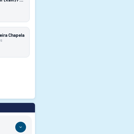
eira Chapela
es