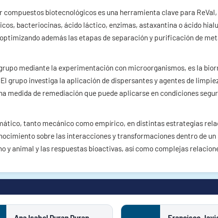
r compuestos biotecnológicos es una herramienta clave para ReVal,
cos, bacteriocinas, ácido láctico, enzimas, astaxantina o ácido hial
, optimizando además las etapas de separación y purificación de met
e grupo mediante la experimentación con microorganismos, es la bio
El grupo investiga la aplicación de dispersantes y agentes de limpie
, una medida de remediación que puede aplicarse en condiciones segur
mático, tanto mecánico como empírico, en distintas estrategias rel
nocimiento sobre las interacciones y transformaciones dentro de un 
 y animal y las respuestas bioactivas, así como complejas relacione
Ana Isabel Duran Duran