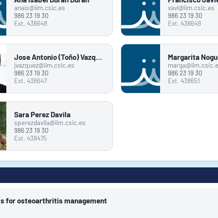
anais@iim.csic.es
xavi@iim.csic.es
986 23 19 30
986 23 19 30
Ext. 438648
Ext. 438649
Jose Antonio (Toño) Vazquez Alvarez
Margarita Nogu
jvazquez@iim.csic.es
marga@iim.csic.
986 23 19 30
986 23 19 30
Ext. 438647
Ext. 438651
Sara Perez Davila
sperezdavila@iim.csic.es
986 23 19 30
Ext. 438475
els for osteoarthritis management