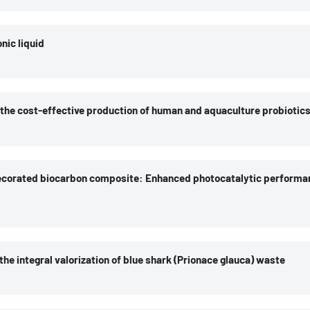
z, José Antonio; Caeiro, José R.; Landin, Mariana; Diaz-Rodriguez, Patricia
nic liquid
 Antonio; Rodil, Eva; Soto, Ana
 the cost-effective production of human and aquaculture probiotic
onio
corated biocarbon composite: Enhanced photocatalytic performa
he, Laura-Bianca; Mihai, Geanina Valentina; Vázquez, José A.; Valcarcel, Jesu
 the integral valorization of blue shark (Prionace glauca) waste