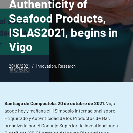
Authenticity of
Seafood Products,
ISLAS2021, begins in
Vigo
20/10/2021
Innovation
,
Research
Santiago de Compostela, 20 de octubre de 2021.
Vigo
acoge hoy y mañana el II Simposio Internacional sobre
Etiquetado y Autenticidad de los Productos de Mar,
organizado por el Consejo Superior de Investigaciones
Científicas (CSIC), a través del grupo Bioquímica de