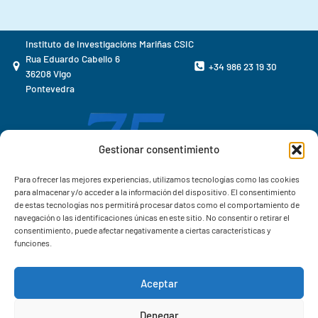
Instituto de Investigacións Mariñas CSIC
Rua Eduardo Cabello 6
+34 986 23 19 30
36208 Vigo
Pontevedra
Gestionar consentimiento
Para ofrecer las mejores experiencias, utilizamos tecnologías como las cookies
para almacenar y/o acceder a la información del dispositivo. El consentimiento
de estas tecnologías nos permitirá procesar datos como el comportamiento de
navegación o las identificaciones únicas en este sitio. No consentir o retirar el
consentimiento, puede afectar negativamente a ciertas características y
funciones.
Aceptar
Correo IIM
Denegar