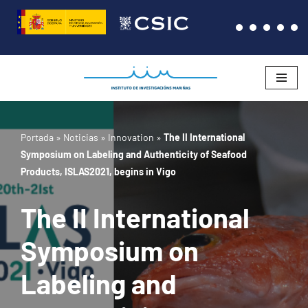
Saltar
al
contenido
Portada
»
Noticias
»
Innovation
»
The II International
Symposium on Labeling and Authenticity of Seafood
Products, ISLAS2021, begins in Vigo
The II International
Symposium on
Labeling and