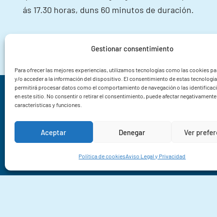
ás 17.30 horas, duns 60 minutos de duración.
Gestionar consentimiento
Para ofrecer las mejores experiencias, utilizamos tecnologías como las cookies p
y/o acceder a la información del dispositivo. El consentimiento de estas tecnologí
permitirá procesar datos como el comportamiento de navegación o las identificac
Instituto de Investigacións Mariñas CSIC
en este sitio. No consentir o retirar el consentimiento, puede afectar negativamente 
características y funciones.
Rua Eduardo Cabello 6
36208 Vigo
Aceptar
Denegar
Ver prefe
Pontevedra
+34 986 23 19 30
Política de cookies
Aviso Legal y Privacidad
© 2026 Instituto de Investigacións Mariñas (IIM-CSIC)