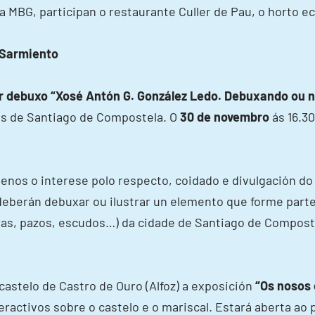
a MBG, participan o restaurante Culler de Pau, o horto e
 Sarmiento
r debuxo “Xosé Antón G. González Ledo. Debuxando ou 
res de Santiago de Compostela. O
30 de novembro
ás 16.3
enos o interese polo respecto, coidado e divulgación do 
s deberán debuxar ou ilustrar un elemento que forme par
uras, pazos, escudos…) da cidade de Santiago de Composte
astelo de Castro de Ouro (Alfoz) a exposición
“Os nosos 
ractivos sobre o castelo e o mariscal. Estará aberta ao