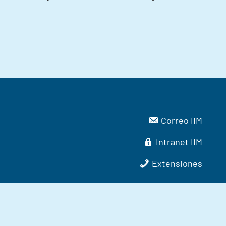
Correo IIM
Intranet IIM
Extensiones
laración de Accesibilidad
Política de cookies