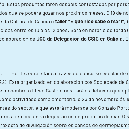
iña. Estas preguntas foron despois contestadas por perso
s dos que se poderá gozar nos próximos meses. O 19 de 
e da Cultura de Galicia o
taller “E que rico sabe o mar!”
,
idas entre os 10 e os 12 anos. Será en horario de tarde 
 colaboración da
UCC da Delegación do CSIC en Galicia
. 
ia en Pontevedra e faio a través do concurso escolar de
022). Está organizado en colaboración coa Sociedade de C
5 de novembro o Liceo Casino mostrará os debuxos que o
 Como actividade complementaria, o 23 de novembro ás 
antes do sector, e que estará moderada por Gonzalo Port
luirá, ademais, unha degustación de produtos do mar. O
 proxecto de divulgación sobre os bancos de germoplasma