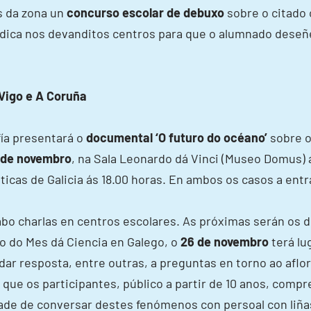
s da zona un
concurso escolar de debuxo
sobre o citado 
áldica nos devanditos centros para que o alumnado deseñ
Vigo e A Coruña
fía presentará o
documental ‘O futuro do océano’
sobre o
 de novembro
, na Sala Leonardo dá Vinci (Museo Domus) 
ticas de Galicia ás 18.00 horas. En ambos os casos a entr
abo charlas en centros escolares. As próximas serán os 
co do Mes dá Ciencia en Galego, o
26 de novembro
terá lug
dar resposta, entre outras, a preguntas en torno ao afl
é que os participantes, público a partir de 10 anos, com
ade de conversar destes fenómenos con persoal con liñas