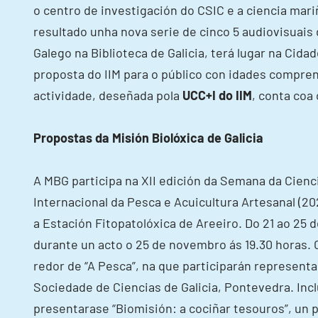
o centro de investigación do CSIC e a ciencia mar
resultado unha nova serie de cinco 5 audiovisuai
Galego na Biblioteca de Galicia, terá lugar na Cidad
proposta do IIM para o público con idades comprend
actividade, deseñada pola
UCC+I do IIM
, conta coa
Propostas da Misión Biolóxica de Galicia
A MBG participa na XII edición da Semana da Cienc
Internacional da Pesca e Acuicultura Artesanal (2
a Estación Fitopatolóxica de Areeiro. Do 21 ao 2
durante un acto o 25 de novembro ás 19.30 horas.
redor de “A Pesca”, na que participarán represent
Sociedade de Ciencias de Galicia, Pontevedra. Inc
presentarase “Biomisión: a cociñar tesouros”, un