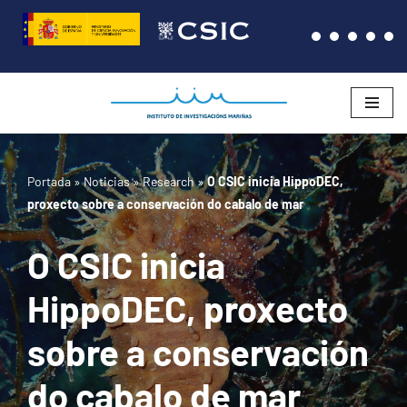
Saltar
al
contenido
Portada
»
Noticias
»
Research
»
O CSIC inicia HippoDEC,
proxecto sobre a conservación do cabalo de mar
O CSIC inicia
HippoDEC, proxecto
sobre a conservación
do cabalo de mar