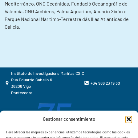
Mediterráneo, ONG Oceánidas, Fundació Oceanográfic de
València, ONG Ambiens, Palma Aquarium, Acuario Xixón e
Parque Nacional Marítimo-Terrestre dás Illas Atlánticas de
Galicia.
Instituto de Investigacións Mariñas CSIC
Rua Eduardo Cabello 6
+34 986 23 19 30
36208 Vigo
Pontevedra
Gestionar consentimiento
Para ofrecer las mejores experiencias, utilizamos tecnologías como las cookies
para almacenar y/o acceder a la información del dispositivo. El consentimiento