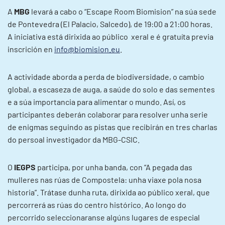
A
MBG
levará a cabo o “Escape Room Biomision” na súa sede
de Pontevedra (El Palacio, Salcedo), de 19:00 a 21:00 horas.
A iniciativa está dirixida ao público xeral e é gratuíta previa
inscrición en
info@biomision.eu
.
A actividade aborda a perda de biodiversidade, o cambio
global, a escaseza de auga, a saúde do solo e das sementes
e a súa importancia para alimentar o mundo. Así, os
participantes deberán colaborar para resolver unha serie
de enigmas seguindo as pistas que recibirán en tres charlas
do persoal investigador da MBG-CSIC.
O
IEGPS
participa, por unha banda, con “A pegada das
mulleres nas rúas de Compostela: unha viaxe pola nosa
historia”. Trátase dunha ruta, dirixida ao público xeral, que
percorrerá as rúas do centro histórico. Ao longo do
percorrido seleccionaranse algúns lugares de especial