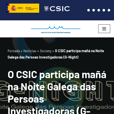
Saltar
al
contenido
Portada
»
Noticias
»
Society
»
O CSIC participa mañá na Noite
Galega das Persoas Investigadoras (G-Night)
O CSIC participa mañá
na Noite Galega das
Persoas
Investigadoras (G-