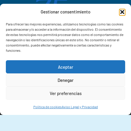
Gestionar consentimiento
Para ofrecer las mejores experiencias, utilizamos tecnologías como las cookies
para almacenar y/o acceder a la información del dispositivo. El consentimiento
de estas tecnologías nos permitirá procesar datos como el comportamiento de
navegación o las identificaciones únicas en este sitio. No consentir o retirar el
consentimiento, puede afectar negativamente a ciertas características y
funciones.
Aceptar
Correo IIM
Denegar
Intranet IIM
Ver preferencias
Extensiones
Política de cookies
Aviso Legal y Privacidad
© 2026 Instituto de Investigacións Mariñas (IIM-CSIC)
Aviso Legal y Privacidad
Declaración de Accesibilidad