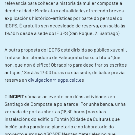
relevancia para coñecer a historia da muller compostelá
dende a Idade Media ata a actualidade, ofrecendo breves
explicacións histórico-artísticas por parte do persoal do
IEGPS. É gratuíto sen necesidade de reserva, con saída ás
19:30 h desde a sede do IEGPS (San Roque, 2, Santiago).
A outra proposta do IEGPS está dirixida ao público xuvenil.
Trátase dun obradoiro de Paleografía baixo o título “Que
non, que non é elfico! Obradoiro para descifrar os escritos
antigos.” Será ás 17:00 horas na súa sede, de balde previa
reserva en
divulgacion@iegps.csic.e
s
O
INCIPIT
súmase ao evento con dúas actividades en
Santiago de Compostela pola tarde. Por unha banda, unha
xornada de portas abertas (18.30 horas) nas súas
instalacións do edificio Fontán (Cidade da Cultura), que
inclúe unha parada no planetario e no laboratorio do
proxecto europeo XSCAPE Mentes Materiales no que