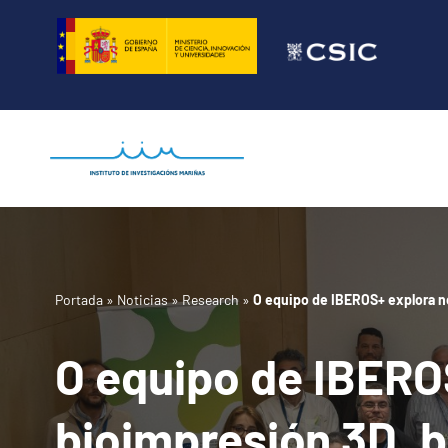
Saltar
al
contenido
Portada
»
Noticias
»
Research
»
O equipo de IBEROS+ explora n
O equipo de IBERO
bioimpresión 3D, b