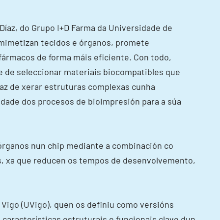
 Díaz, do Grupo I+D Farma da Universidade de
 mimetizan tecidos e órganos, promete
fármacos de forma máis eficiente. Con todo,
ue de seleccionar materiais biocompatibles que
apaz de xerar estruturas complexas cunha
lidade dos procesos de bioimpresión para a súa
e órganos nun chip mediante a combinación co
os, xa que reducen os tempos de desenvolvemento,
Vigo (UVigo), quen os definiu como versións
 características estruturais e funcionais clave dun