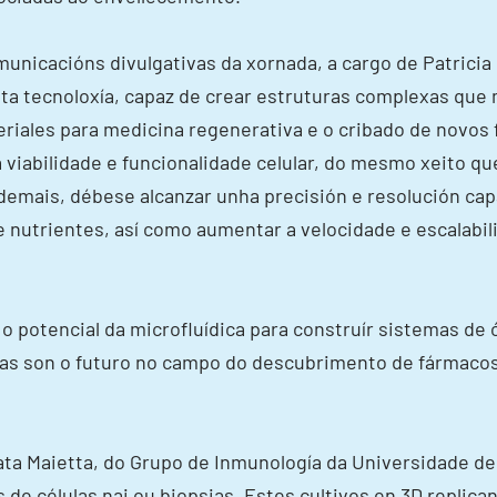
unicacións divulgativas da xornada, a cargo de Patricia
ta tecnoloxía, capaz de crear estruturas complexas que
iales para medicina regenerativa e o cribado de novos 
 viabilidade e funcionalidade celular, do mesmo xeito q
 Ademais, débese alcanzar unha precisión e resolución c
de nutrientes, así como aumentar a velocidade e escalabi
o potencial da microfluídica para construír sistemas d
temas son o futuro no campo do descubrimento de fármac
ta Maietta, do Grupo de Inmunología da Universidade de 
e células nai ou biopsias. Estes cultivos en 3D replican