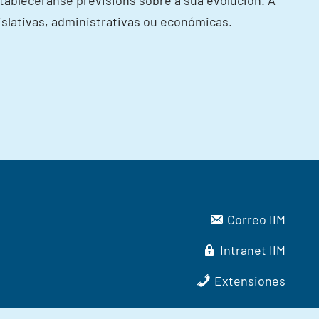
stableceranse previsións sobre a súa evolución. A
islativas, administrativas ou económicas.
Correo IIM
Intranet IIM
Extensiones