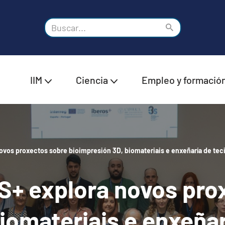
IIM
Ciencia
Empleo y formació
ovos proxectos sobre bioimpresión 3D, biomateriais e enxeñaría de tec
S+ explora novos pro
iomateriais e enxeñar