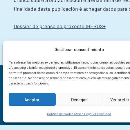
branco sobre a biofabricación e a enxeñería de tec
finalidade desta publicación é achegar datos para 
Dossier de prensa do proxecto IBEROS+
Gestionar consentimiento
Para ofrecer las mejores experiencias, utilizamos tecnologías como las cookies p
y/o acceder a la información del dispositivo. El consentimiento de estas tecnologí
permitirá procesar datos como el comportamiento de navegación o las identificac
Instituto de Investigacións Mariñas CSIC
en este sitio. No consentir o retirar el consentimiento, puede afectar negativamente 
características y funciones.
Rua Eduardo Cabello 6
36208 Vigo
Aceptar
Denegar
Ver prefe
Pontevedra
+34 986 23 19 30
Política de cookies
Aviso Legal y Privacidad