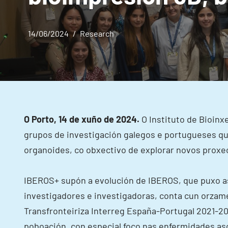
14/06/2024
Research
O Porto, 14 de xuño de 2024.
O Instituto de Bioin
grupos de investigación galegos e portugueses qu
organoides, co obxectivo de explorar novos proxe
IBEROS+ supón a evolución de IBEROS, que puxo as 
investigadores e investigadoras, conta cun orzam
Transfronteiriza Interreg España-Portugal 2021-20
poboación, con especial foco nas enfermidades as