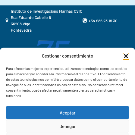
Instituto de Investigacións Mariñas CSIC
Rua Eduardo Cabello 6
+34 986 23 19 30
36208 Vigo
Pontevedra
Gestionar consentimiento
Para ofrecer las mejores experiencias, utilizamos tecnologías como las cookies
para almacenar y/o acceder a la información del dispositivo. El consentimiento
de estas tecnologías nos permitirá procesar datos como el comportamiento de
navegación o las identificaciones únicas en este sitio. No consentir o retirar el
consentimiento, puede afectar negativamente a ciertas características y
funciones.
Aceptar
Correo IIM
Denegar