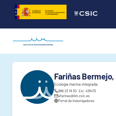
Saltar
al
contenido
Fariñas Bermejo,
Ecología marina integrada
986 23 19 30
Ext. 438475
afarinas@iim.csic.es
Portal de investigadores