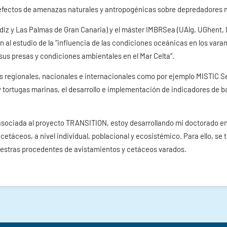
 efectos de amenazas naturales y antropogénicas sobre depredadores m
diz y Las Palmas de Gran Canaria) y el máster IMBRSea (UAlg, UGhent, 
n al estudio de la “influencia de las condiciones oceánicas en los varam
sus presas y condiciones ambientales en el Mar Celta”.
os regionales, nacionales e internacionales como por ejemplo MISTIC Sea
tortugas marinas, el desarrollo e implementación de indicadores de ba
sociada al proyecto TRANSITION, estoy desarrollando mi doctorado en 
táceos, a nivel individual, poblacional y ecosistémico. Para ello, se
muestras procedentes de avistamientos y cetáceos varados.