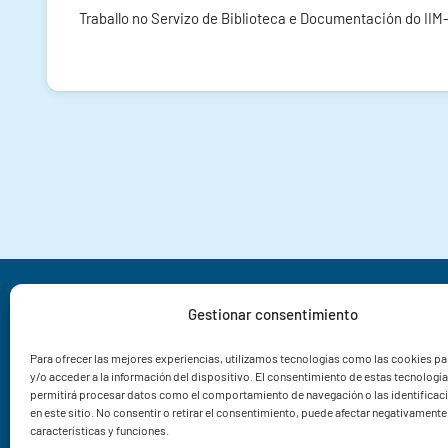
Traballo no Servizo de Biblioteca e Documentación do IIM
Instituto de Investigacións Mariñas CSIC
Gestionar consentimiento
Rua Eduardo Cabello 6
36208 Vigo
Para ofrecer las mejores experiencias, utilizamos tecnologías como las cookies p
y/o acceder a la información del dispositivo. El consentimiento de estas tecnologí
Pontevedra
permitirá procesar datos como el comportamiento de navegación o las identificac
en este sitio. No consentir o retirar el consentimiento, puede afectar negativamente 
+34 986 23 19 30
características y funciones.