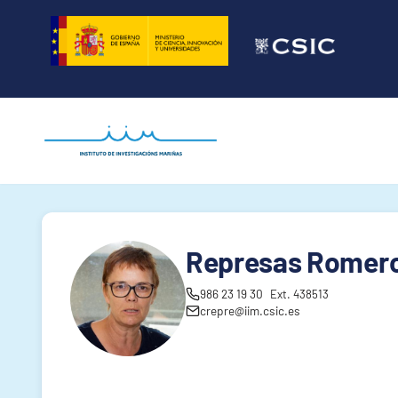
Saltar
al
contenido
Represas Romero,
986 23 19 30
Ext. 438513
crepre@iim.csic.es