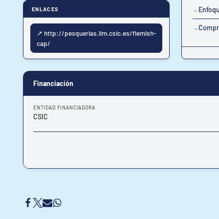
Enfoqu
ENLACES
Compre
↗ http://pesquerias.iim.csic.es/flemish-
cap/
Financiación
ENTIDAD FINANCIADORA
CSIC