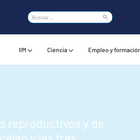
IIM
Ciencia
Empleo y formació
s reproductivos y de
alao y las tres