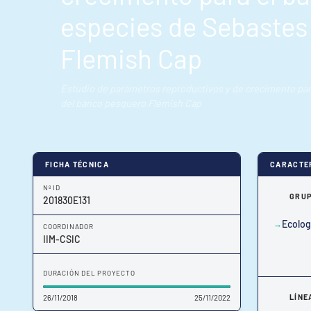
especies de Sebastes
Flemish Cap
Estudio de parámetros reproductivos y de crecimento para
del banco pesquero Flemish Cap
FICHA TÉCNICA
CARACTE
Nº ID
GRUP
201830E131
Ecolog
COORDINADOR
IIM-CSIC
DURACIÓN DEL PROYECTO
LÍNE
26/11/2018
25/11/2022