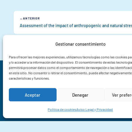
ANTERIOR
Gestionar consentimiento
Para ofrecer las mejores experiencias, utilizamos tecnologías como las cookies p
y/o acceder a la información del dispositivo. El consentimiento de estas tecnologí
permitirá procesar datos como el comportamiento de navegación o las identificac
Instituto de Investigacións Mariñas CSIC
en este sitio. No consentir o retirar el consentimiento, puede afectar negativamente 
características y funciones.
Rua Eduardo Cabello 6
36208 Vigo
Aceptar
Denegar
Ver prefe
Pontevedra
+34 986 23 19 30
Política de cookies
Aviso Legal y Privacidad