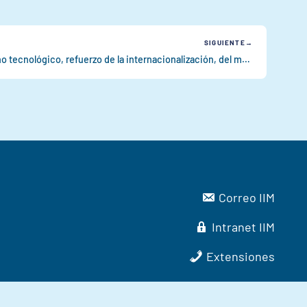
SIGUIENTE
Impulso de la vigilancia del entorno tecnológico, refuerzo de la internacionalización, del marketing y comunicación en el Instituto de Investigaciones Marinas
Correo IIM
Intranet IIM
Extensiones