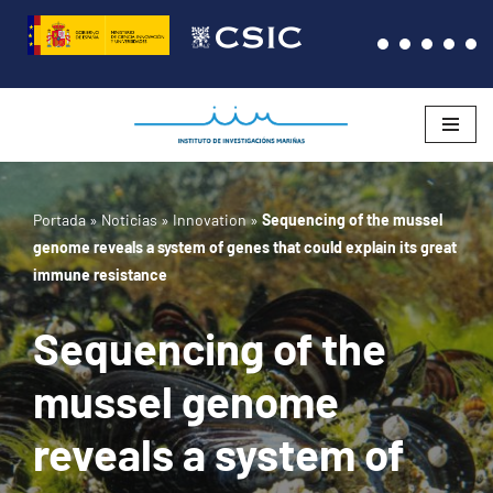
Saltar
al
contenido
Portada
»
Noticias
»
Innovation
»
Sequencing of the mussel
genome reveals a system of genes that could explain its great
immune resistance
Sequencing of the
mussel genome
reveals a system of