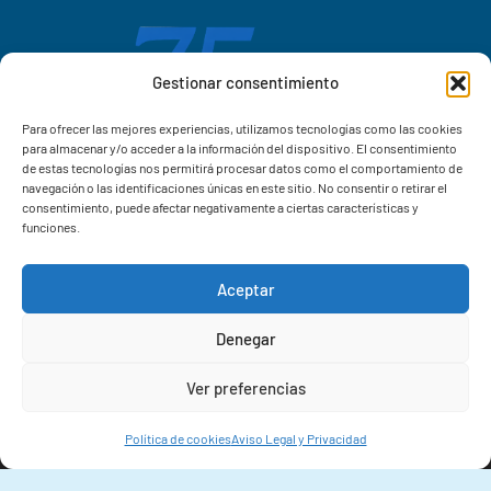
Gestionar consentimiento
Para ofrecer las mejores experiencias, utilizamos tecnologías como las cookies
para almacenar y/o acceder a la información del dispositivo. El consentimiento
de estas tecnologías nos permitirá procesar datos como el comportamiento de
navegación o las identificaciones únicas en este sitio. No consentir o retirar el
consentimiento, puede afectar negativamente a ciertas características y
funciones.
Aceptar
Correo IIM
Denegar
Intranet IIM
Ver preferencias
Extensiones
Política de cookies
Aviso Legal y Privacidad
© 2026 Instituto de Investigacións Mariñas (IIM-CSIC)