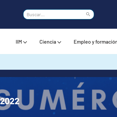
IIM
Ciencia
Empleo y formació
U2022