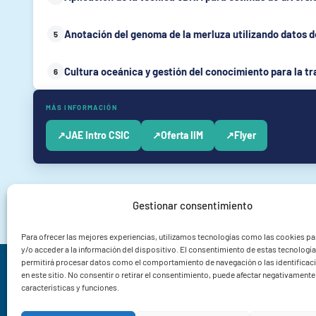
Anotación del genoma de la merluza utilizando datos 
5
Cultura oceánica y gestión del conocimiento para la t
6
MÁS INFORMACIÓN
↗
JAE Intro CSIC
↗
Oferta IIM
↗
Flyer
Gestionar consentimiento
Para ofrecer las mejores experiencias, utilizamos tecnologías como las cookies p
y/o acceder a la información del dispositivo. El consentimiento de estas tecnologí
permitirá procesar datos como el comportamiento de navegación o las identificac
Instituto de Investigacións Mariñas CSIC
en este sitio. No consentir o retirar el consentimiento, puede afectar negativamente 
características y funciones.
Rua Eduardo Cabello 6