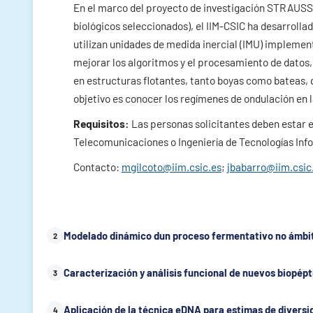
En el marco del proyecto de investigación STRAUSS (
biológicos seleccionados), el IIM-CSIC ha desarrolla
utilizan unidades de medida inercial (IMU) impleme
mejorar los algoritmos y el procesamiento de datos
en estructuras flotantes, tanto boyas como bateas, 
objetivo es conocer los regímenes de ondulación en l
Requisitos:
Las personas solicitantes deben estar en
Telecomunicaciones o Ingeniería de Tecnologías Infor
Contacto:
mgilcoto@iim.csic.es
;
jbabarro@iim.csic
Modelado dinámico dun proceso fermentativo no ámbito
2
Caracterización y análisis funcional de nuevos biopép
3
Aplicación de la técnica eDNA para estimas de divers
4