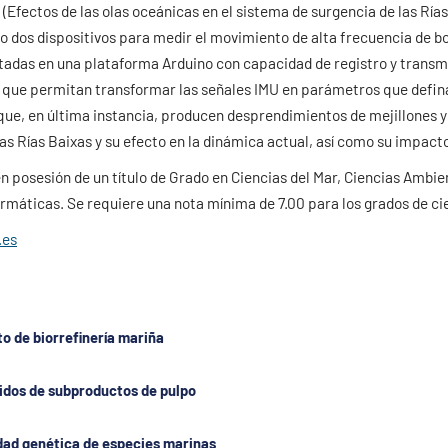
Efectos de las olas oceánicas en el sistema de surgencia de las Rías
do dos dispositivos para medir el movimiento de alta frecuencia de b
ntadas en una plataforma Arduino con capacidad de registro y trans
, que permitan transformar las señales IMU en parámetros que defina
que, en última instancia, producen desprendimientos de mejillones y
as Rías Baixas y su efecto en la dinámica actual, así como su impact
 posesión de un título de Grado en Ciencias del Mar, Ciencias Ambienta
máticas. Se requiere una nota mínima de 7.00 para los grados de cien
.es
 de biorrefinería mariña
tidos de subproductos de pulpo
idad genética de especies marinas