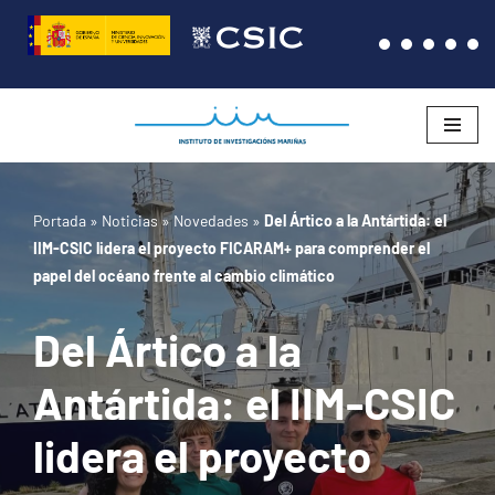
Saltar
al
contenido
Portada
»
Noticias
»
Novedades
»
Del Ártico a la Antártida: el
IIM-CSIC lidera el proyecto FICARAM+ para comprender el
papel del océano frente al cambio climático
Del Ártico a la
Antártida: el IIM-CSIC
lidera el proyecto