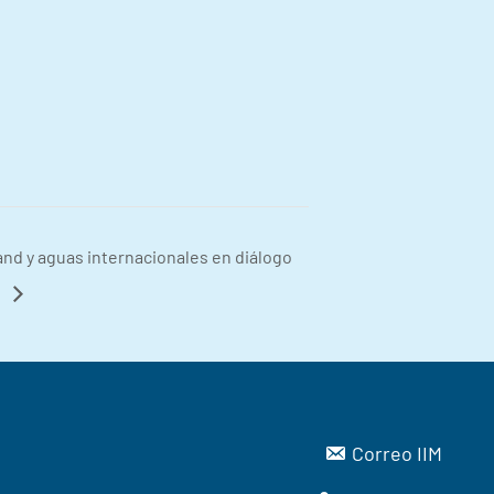
and y aguas internacionales en diálogo
.
Correo IIM