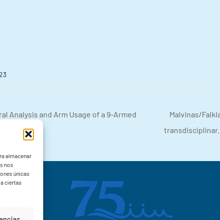
.
023
al Analysis and Arm Usage of a 9-Armed
Malvinas/Falkl
transdisciplinar
ara almacenar
as nos
iones únicas
a ciertas
rencias