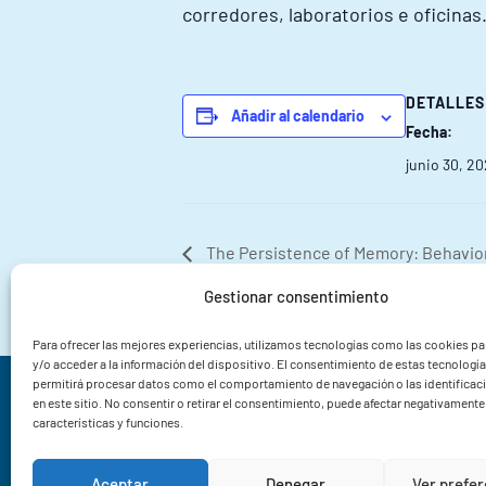
corredores, laboratorios e oficinas
DETALLES
Añadir al calendario
Fecha:
junio 30, 2
The Persistence of Memory: Behavior
Octopus vulgaris named Salvador
Gestionar consentimiento
Para ofrecer las mejores experiencias, utilizamos tecnologías como las cookies p
y/o acceder a la información del dispositivo. El consentimiento de estas tecnologí
permitirá procesar datos como el comportamiento de navegación o las identificac
Instituto de Investigacións Mariñas CSIC
en este sitio. No consentir o retirar el consentimiento, puede afectar negativamente 
características y funciones.
Rua Eduardo Cabello 6
36208 Vigo
Aceptar
Denegar
Ver prefe