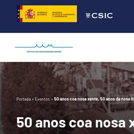
Saltar
al
contenido
Portada
»
Eventos
»
50 anos coa nosa xente, 50 anos da nosa hi
50 anos coa nosa x