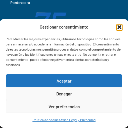
Pontevedra
Gestionar consentimiento
Para ofrecer las mejores experiencias, utilizamos tecnologías como las cookies
para almacenar y/o acceder a la información del dispositivo. El consentimiento
de estas tecnologías nos permitirá procesar datos como el comportamiento de
navegación o las identificaciones únicas en este sitio. No consentir o retirar el
consentimiento, puede afectar negativamente a ciertas características y
funciones.
Aceptar
Correo IIM
Denegar
Intranet IIM
Ver preferencias
Extensiones
Política de cookies
Aviso Legal y Privacidad
© 2026 Instituto de Investigacións Mariñas (IIM-CSIC)