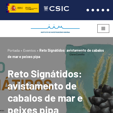
Saltar
al
contenido
Portada
»
Eventos
»
Reto Signátidos: avistamento de cabalos
de mar e peixes pipa
Reto Signátidos:
avistamento de
cabalos de mar e
peixes pipa