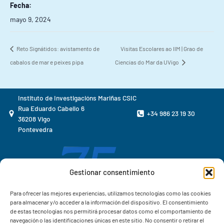
Fecha:
mayo 9, 2024
Reto Signátidos: avistamento de
Visitas Escolares ao IIM | Grao de
cabalos de mar e peixes pipa
Ciencias do Mar da UVigo
Instituto de Investigacións Mariñas CSIC
Rua Eduardo Cabello 6
+34 986 23 19 30
36208 Vigo
Pontevedra
Gestionar consentimiento
Para ofrecer las mejores experiencias, utilizamos tecnologías como las cookies
para almacenar y/o acceder a la información del dispositivo. El consentimiento
de estas tecnologías nos permitirá procesar datos como el comportamiento de
navegación o las identificaciones únicas en este sitio. No consentir o retirar el